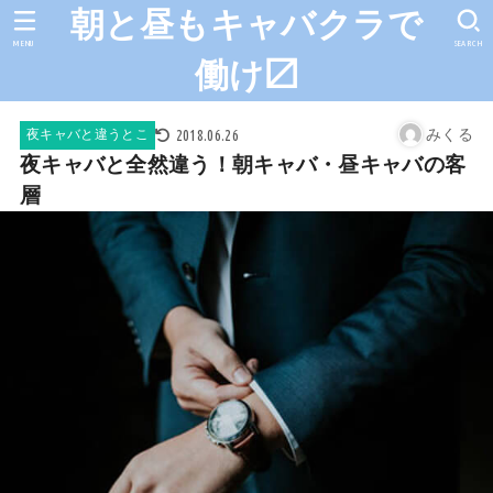
朝と昼もキャバクラで
MENU
SEARCH
働け〼
みくる
2018.06.26
夜キャバと違うとこ
夜キャバと全然違う！朝キャバ・昼キャバの客
層