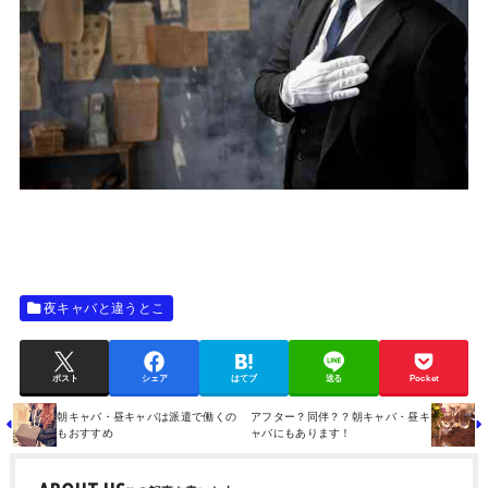
夜キャバと違うとこ
ポスト
シェア
はてブ
送る
Pocket
朝キャバ・昼キャバは派遣で働くの
アフター？同伴？？朝キャバ・昼キ
もおすすめ
ャバにもあります！