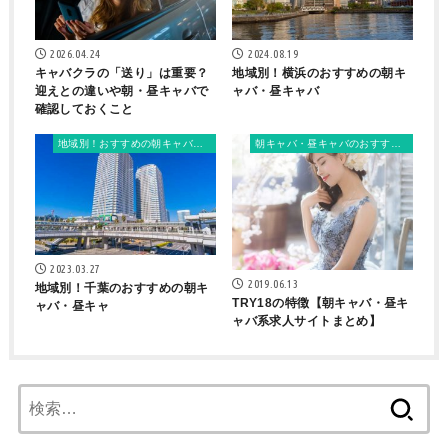
2026.04.24
2024.08.19
キャバクラの「送り」は重要？
地域別！横浜のおすすめの朝キ
迎えとの違いや朝・昼キャバで
ャバ・昼キャバ
確認しておくこと
地域別！おすすめの朝キャバ・昼キャバ
朝キャバ・昼キャバのおすすめ求人サイト
2023.03.27
2019.06.13
地域別！千葉のおすすめの朝キ
TRY18の特徴【朝キャバ・昼キ
ャバ・昼キャ
ャバ系求人サイトまとめ】
検
索: