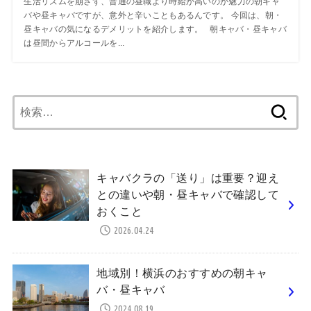
生活リズムを崩さず、普通の昼職より時給が高いのが魅力の朝キャ
バや昼キャバですが、意外と辛いこともあるんです。 今回は、朝・
昼キャバの気になるデメリットを紹介します。 朝キャバ・昼キャバ
は昼間からアルコールを...
検
索:
キャバクラの「送り」は重要？迎え
との違いや朝・昼キャバで確認して
おくこと
2026.04.24
地域別！横浜のおすすめの朝キャ
バ・昼キャバ
2024.08.19