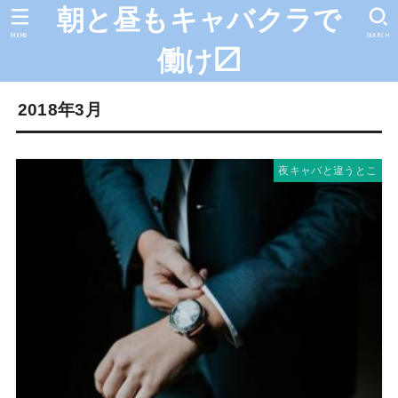
朝と昼もキャバクラで
MENU
SEARCH
働け〼
2018年3月
夜キャバと違うとこ